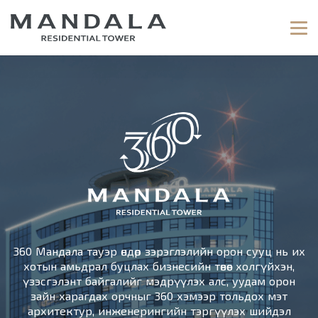
360 Мандала тауэр өндөр зэрэглэлийн орон сууц нь их
хотын амьдрал буцлах бизнесийн төвөөс холгүйхэн,
үзэсгэлэнт байгалийг мэдрүүлэх алс, уудам орон
зайн харагдах орчныг 360 хэмээр тольдох мэт
архитектур, инженерингийн тэргүүлэх шийдэл