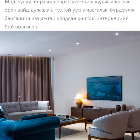
Мод, чулуу, керамик зэрэг материалуудыг ашиглан
орон зайд дулаахан, тухтай уур амьсгалыг бүрдүүлж,
байгалийн үзэмжтэй уялдсан онцгой интерьерийг
бий болгосон.