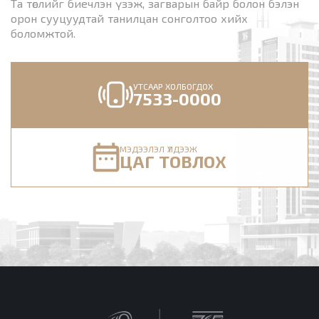
Та төслийг биечлэн үзэж, загварын байр болон бэлэн
орон сууцуудтай танилцан сонголтоо хийх
боломжтой.
УТСААР ХОЛБОГДОХ
7533-0000
МЭДЭЭЛЭЛ ҮЛДЭЭЖ
ЦАГ ТОВЛОХ