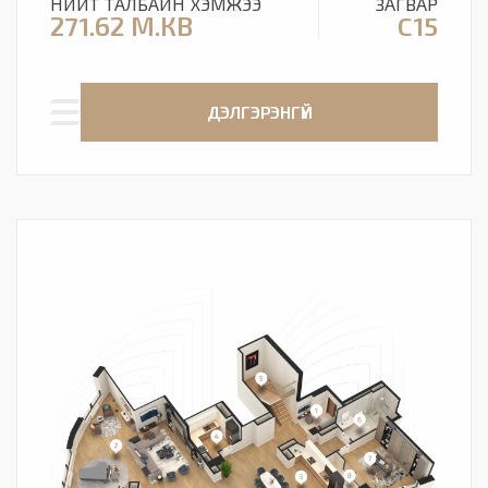
НИЙТ ТАЛБАЙН ХЭМЖЭЭ
ЗАГВАР
271.62 М.КВ
C15
ДЭЛГЭРЭНГҮЙ