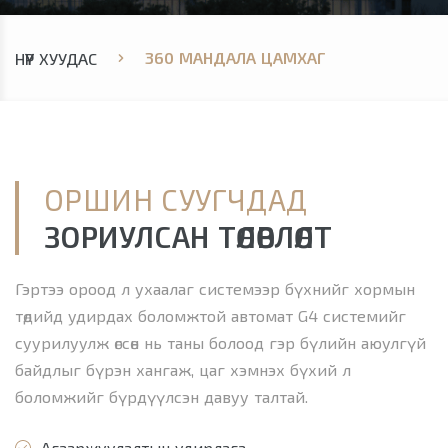
360 МАНДАЛА ЦАМХАГ
НҮҮР ХУУДАС
ОРШИН СУУГЧДАД
ЗОРИУЛСАН ТӨЛӨВЛӨЛТ
Гэртээ ороод л ухаалаг системээр бүхнийг хормын
төдийд удирдах боломжтой автомат G4 системийг
суурилуулж өгсөн нь таны болоод гэр бүлийн аюулгүй
байдлыг бүрэн хангаж, цаг хэмнэх бүхий л
боломжийг бүрдүүлсэн давуу талтай.
Агааржуулалтын удирлага