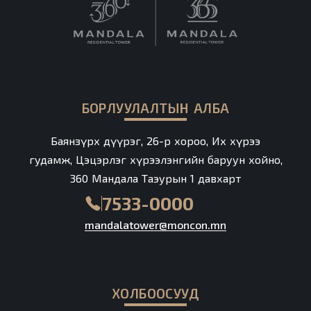
БОРЛУУЛАЛТЫН АЛБА
Баянзүрх дүүрэг, 26-р хороо, Их хүрээ
гудамж, Цэцэрлэг хүрээлэнгийн баруун хойно,
360 Мандала Таэурын 1 давхарт
7533-0000
mandalatower@moncon.mn
ХОЛБООСУУД