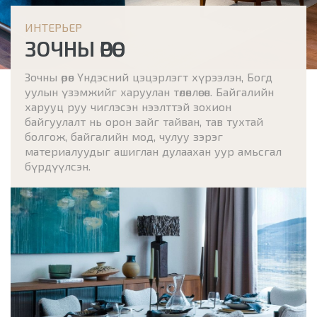
ИНТЕРЬЕР
ЗОЧНЫ ӨРӨӨ
Зочны өрөөг Үндэсний цэцэрлэгт хүрээлэн, Богд
уулын үзэмжийг харуулан төлөвлөсөн. Байгалийн
харууц руу чиглэсэн нээлттэй зохион
байгуулалт нь орон зайг тайван, тав тухтай
болгож, байгалийн мод, чулуу зэрэг
материалуудыг ашиглан дулаахан уур амьсгал
бүрдүүлсэн.