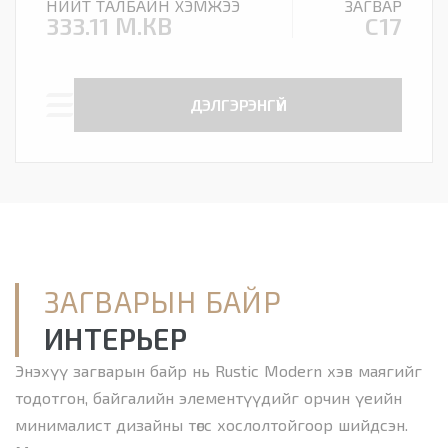
НИЙТ ТАЛБАЙН ХЭМЖЭЭ
ЗАГВАР
333.11 М.КВ
C17
ДЭЛГЭРЭНГҮЙ
ЗАГВАРЫН БАЙР
ИНТЕРЬЕР
Энэхүү загварын байр нь Rustic Modern хэв маягийг
тодотгон, байгалийн элементүүдийг орчин үеийн
минималист дизайны төгс хослолтойгоор шийдсэн.