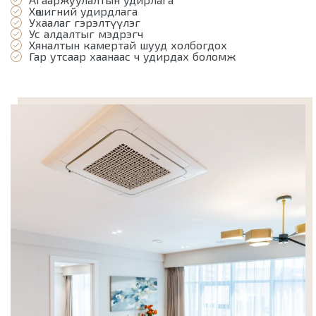
Хөшигний удирдлага
Ухаалаг гэрэлтүүлэг
Ус алдалтыг мэдрэгч
Хяналтын камертай шууд холбогдох
Гар утсаар хаанаас ч удирдах боломж