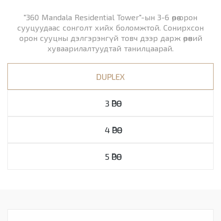
"360 Mandala Residential Tower"-ын 3-6 өрөө орон
сууцуудаас сонголт хийх боломжтой. Сонирхсон
орон сууцны дэлгэрэнгүй товч дээр дарж өрөөний
хуваарилалтуудтай танилцаарай.
DUPLEX
3 ӨРӨӨ
4 ӨРӨӨ
5 ӨРӨӨ